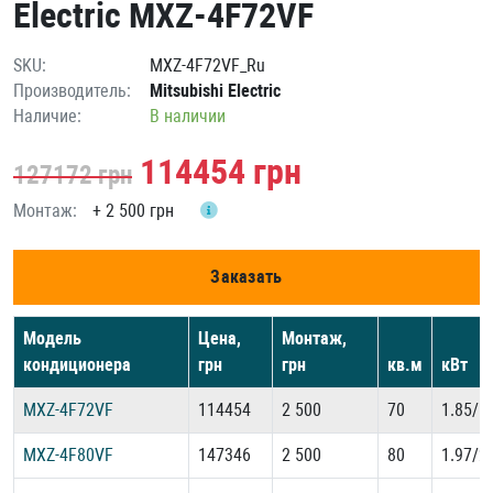
Electric MXZ-4F72VF
SKU:
MXZ-4F72VF_Ru
Производитель:
Mitsubishi Electric
Наличие:
В наличии
114454
грн
127172
грн
Монтаж:
+
2 500 грн
Заказать
Модель
Цена,
Монтаж,
кондиционера
грн
грн
кв.м
кВт
MXZ-4F72VF
114454
2 500
70
1.85/1
MXZ-4F80VF
147346
2 500
80
1.97/2