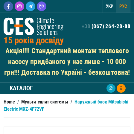
УКР
РУС
+38
(067) 264-28-88
15 років досвіду
Акція!!!! Стандартний монтаж теплового
насосу придбаного у нас лише - 10 000
грн!!! Доставка по Україні - безкоштовна!
КАТАЛОГ
Home
/
Мульти-сплит системы
/
Наружный блок Mitsubishi
Electric MXZ-4F72VF