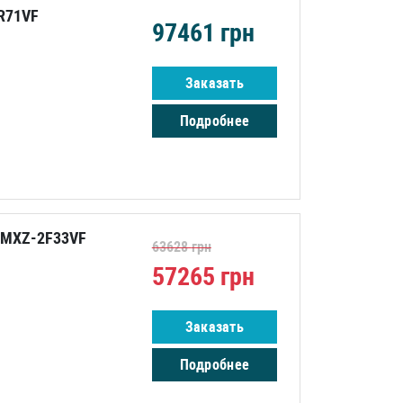
R71VF
97461
грн
Заказать
Подробнее
c MXZ-2F33VF
63628
грн
57265
грн
Заказать
Подробнее