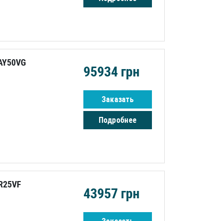
AY50VG
95934
грн
Заказать
Подробнее
R25VF
43957
грн