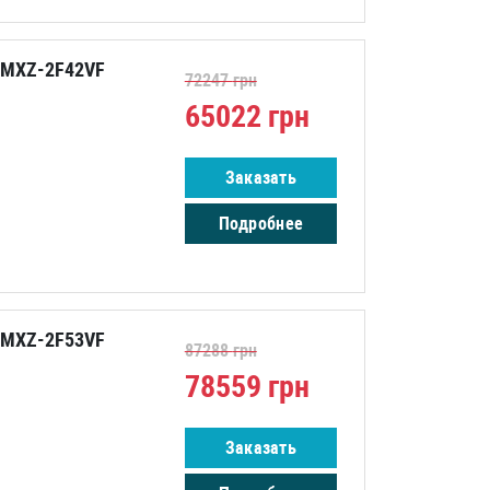
c MXZ-2F42VF
72247
грн
65022
грн
Заказать
Подробнее
c MXZ-2F53VF
87288
грн
78559
грн
Заказать