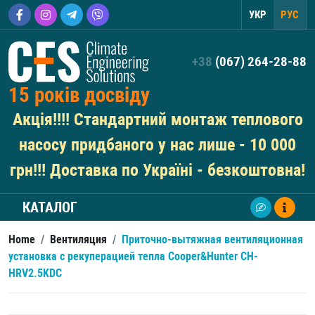
УКР
РУС
+38
(067) 264-28-88
15 років досвіду
Акція!!!! Стандартний монтаж теплового
насосу придбаного у нас лише - 10 000
грн!!! Доставка по Україні - безкоштовна!
КАТАЛОГ
Home
/
Вентиляция
/
Приточно-вытяжная вентиляционная
установка с рекуперацией тепла Cooper&Hunter CH-
HRV2.5KDC