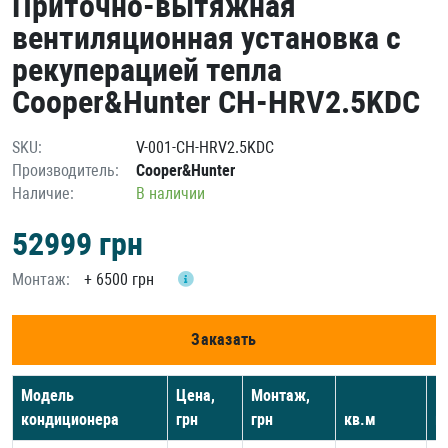
Приточно-вытяжная
вентиляционная установка с
рекуперацией тепла
Cooper&Hunter CH-HRV2.5KDC
SKU:
V-001-CH-HRV2.5KDC
Производитель:
Cooper&Hunter
Наличие:
В наличии
52999
грн
Монтаж:
+
6500 грн
Заказать
Модель
Цена,
Монтаж,
кондиционера
грн
грн
кв.м
к