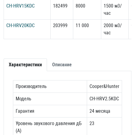
CH-HRV15KDC
182499
8000
1500 м3/
0
час
CH-HRV20KDC
203999
11 000
2000 м3/
0
час
Характеристики
Описание
Производитель
Cooper&Hunter
Модель
CH-HRV2.5KDC
Гарантия
24 месяца
Уровень звукового давления дБ
23
(А)