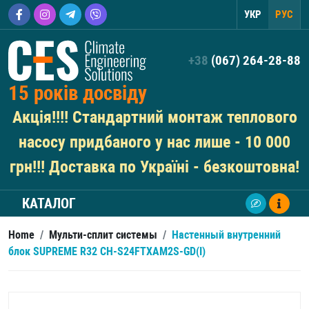
УКР
РУС
+38
(067) 264-28-88
15 років досвіду
Акція!!!! Стандартний монтаж теплового
насосу придбаного у нас лише - 10 000
грн!!! Доставка по Україні - безкоштовна!
КАТАЛОГ
Home
/
Мульти-сплит системы
/
Настенный внутренний
блок SUPREME R32 CH-S24FTXAM2S-GD(I)