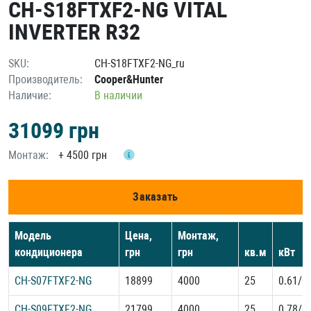
CH-S18FTXF2-NG VITAL
INVERTER R32
SKU:
CH-S18FTXF2-NG_ru
Производитель:
Cooper&Hunter
Наличие:
В наличии
31099
грн
Монтаж:
+
4500 грн
Заказать
Модель
Цена,
Монтаж,
кондиционера
грн
грн
кв.м
кВт
CH-S07FTXF2-NG
18899
4000
25
0.61/0
CH-S09FTXF2-NG
21799
4000
25
0.78/0