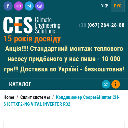
УКР
РУС
+38
(067) 264-28-88
15 років досвіду
Акція!!!! Стандартний монтаж теплового
насосу придбаного у нас лише - 10 000
грн!!! Доставка по Україні - безкоштовна!
КАТАЛОГ
Home
/
Сплит системы
/
Кондиционер Cooper&Hunter CH-
S18FTXF2-NG VITAL INVERTER R32