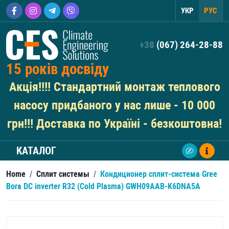
УКР
РУС
+38
(067) 264-28-88
15 років досвіду
Акція!!!! Стандартний монтаж теплового
насосу придбаного у нас лише - 10 000
грн!!! Доставка по Україні - безкоштовна!
КАТАЛОГ
Home
/
Сплит системы
/
Кондиционер сплит-система Gree
Bora DC inverter R32 (Cold Plasma) GWH09AAB-K6DNA5A