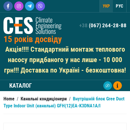
УКР
РУС
+38
(067) 264-28-88
15 років досвіду
Акція!!!! Стандартний монтаж теплового
насосу придбаного у нас лише - 10 000
грн!!! Доставка по Україні - безкоштовна!
КАТАЛОГ
Home
/
Канальні кондиціонери
/
Внутрішній блок Gree Duct
Type Indoor Unit (канальні) GFH(12)EA-K3DNA1A/I