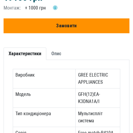
Монтаж:
+
1000 грн
Замовити
Характеристики
Опис
Виробник
GREE ELECTRIC
APPLIANCES
Модель
GFH(12)EA-
K3DNA1A/I
Тип кондиціонера
Мультиспліт
система
Серія
Free match-R410A