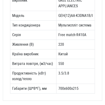
Виробник
GREE ELECTRIC
APPLIANCES
Модель
GEH(12)AA-K3DNA1B/I
Тип кондиціонера
Мультиспліт система
Серія
Free match-R410A
Живлення (В)
220
Країна виробник
Китай
Витрата повітря, (м3/час)
550
Продуктивність (кВт)
3.5/3.8
холод/тепло
Габарити (Ш*В*Г), мм
700x600x215