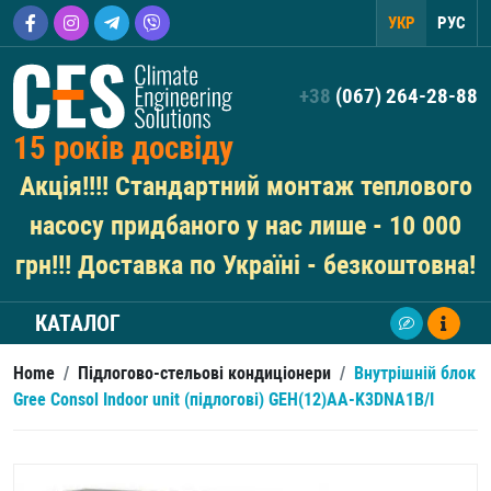
УКР
РУС
+38
(067) 264-28-88
15 років досвіду
Акція!!!! Стандартний монтаж теплового
насосу придбаного у нас лише - 10 000
грн!!! Доставка по Україні - безкоштовна!
КАТАЛОГ
Home
/
Підлогово-стельові кондиціонери
/
Внутрішній блок
Gree Consol Indoor unit (підлогові) GEH(12)AA-K3DNA1B/I