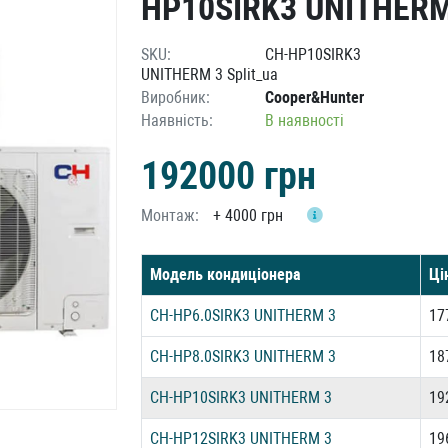
HP10SIRK3 UNITHERM
SKU:
CH-HP10SIRK3
UNITHERM 3 Split_ua
Виробник:
Cooper&Hunter
Наявність:
В наявності
192000
грн
Монтаж:
+
4000 грн
Модель кондиціонера
Ці
CH-HP6.0SIRK3 UNITHERM 3
17
CH-HP8.0SIRK3 UNITHERM 3
18
CH-HP10SIRK3 UNITHERM 3
19
CH-HP12SIRK3 UNITHERM 3
19