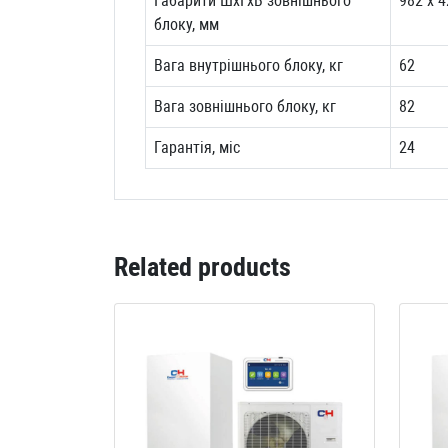
Габарити ШхГхВ зовнішнього
982 х 4
блоку, мм
Вага внутрішнього блоку, кг
62
Вага зовнішнього блоку, кг
82
Гарантія, міс
24
Related products