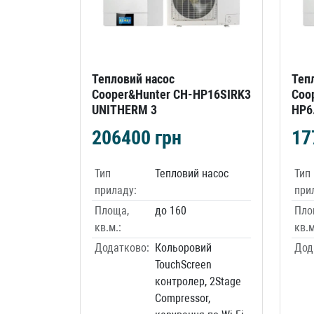
Тепловий насос
Теп
Cooper&Hunter CH-HP16SIRK3
Coo
UNITHERM 3
HP6
206400
грн
17
Тип
Тепловий насос
Тип
приладу:
при
Площа,
до 160
Пло
кв.м.:
кв.м
Додатково:
Кольоровий
Дод
TouchScreen
контролер, 2Stage
Compressor,