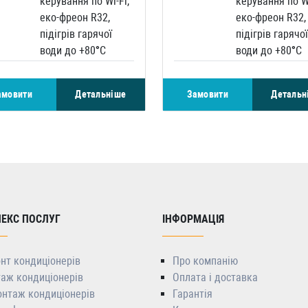
керування по Wi-Fi,
керування по Wi
еко-фреон R32,
еко-фреон R32,
підігрів гарячої
підігрів гарячої
води до +80°С
води до +80°С
амовити
Детальніше
Замовити
Детальн
ЕКС ПОСЛУГ
ІНФОРМАЦІЯ
нт кондиціонерів
Про компанію
аж кондиціонерів
Оплата і доставка
нтаж кондиціонерів
Гарантія