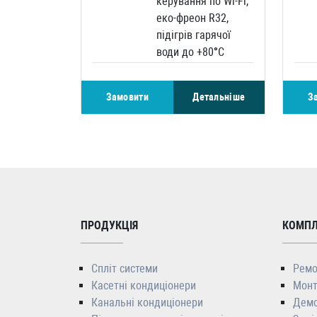
керування по Wi-Fi,
еко-фреон R32,
підігрів гарячої
води до +80°С
Замовити
Детальніше
З
ПРОДУКЦІЯ
КОМПЛ
Спліт системи
Ремо
Касетні кондиціонери
Монт
Канальні кондиціонери
Демо