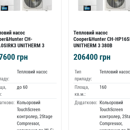
ловий насос
Тепловий насос
per&Hunter CH-
Cooper&Hunter CH-HP16S
.0SIRK3 UNITHERM 3
UNITHERM 3 380В
7600
грн
206400
грн
Тепловий насос
Тип
Тепловий насос
ладу:
приладу:
ща,
до 60
Площа,
160
:
кв.м.:
атково:
Кольоровий
Додатково:
Кольоровий
TouchScreen
TouchScreen
контролер, 2Stage
контролер, 2St
Compressor,
Compressor,