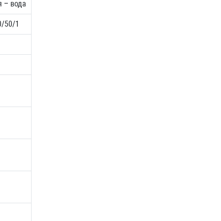
я – вода
0/50/1