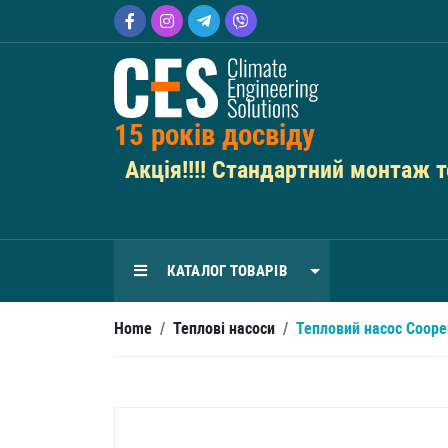
15 років досвіду
Акція!!!! Стандартний монтаж те
КАТАЛОГ ТОВАРІВ
Home
/
Теплові насоси
/
Тепловий насос Coop