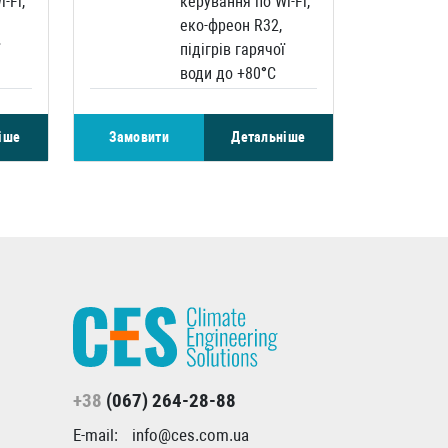
-Fi,
керування по Wi-Fi,
еко-фреон R32,
підігрів гарячої
води до +80°С
іше
Замовити
Детальніше
+38
(067) 264-28-88
E-mail:
info@ces.com.ua