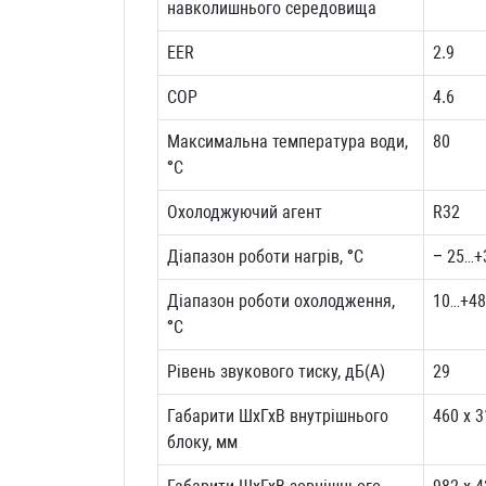
навколишнього середовища
EER
2.9
COP
4.6
Максимальна температура води,
80
°С
Охолоджуючий агент
R32
Діапазон роботи нагрів, °С
– 25…+
Діапазон роботи охолодження,
10…+48
°С
Рівень звукового тиску, дБ(А)
29
Габарити ШхГхВ внутрішнього
460 x 3
блоку, мм