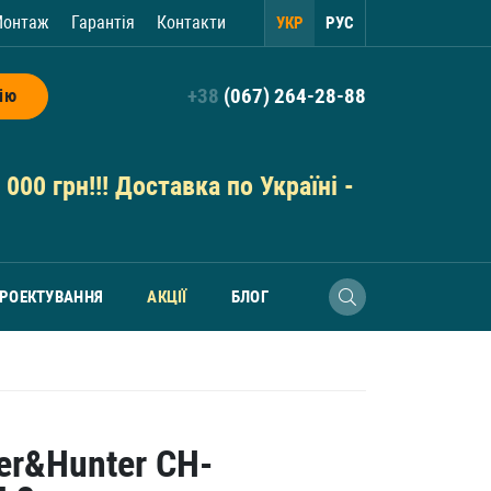
онтаж
Гарантія
Контакти
УКР
РУС
+38
(067) 264-28-88
ію
000 грн!!! Доставка по Україні -
РОЕКТУВАННЯ
АКЦІЇ
БЛОГ
er&Hunter CH-