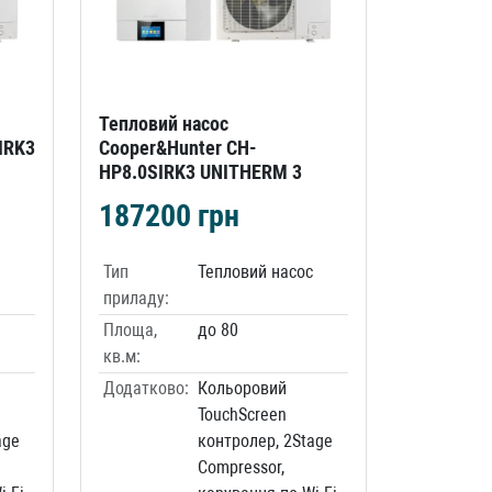
Тепловий насос
IRK3
Cooper&Hunter CH-
HP8.0SIRK3 UNITHERM 3
187200
грн
Тип
Тепловий насос
приладу:
Площа,
до 80
кв.м:
Додатково:
Кольоровий
TouchScreen
age
контролер, 2Stage
Compressor,