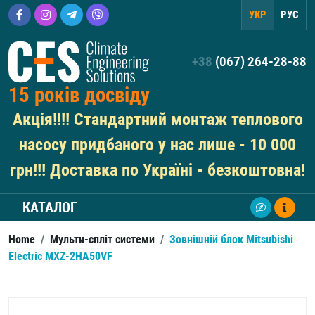
УКР
РУС
+38
(067) 264-28-88
15 років досвіду
Акція!!!! Стандартний монтаж теплового
насосу придбаного у нас лише - 10 000
грн!!! Доставка по Україні - безкоштовна!
КАТАЛОГ
Home
/
Мульти-спліт системи
/
Зовнішній блок Mitsubishi
Electric MXZ-2HA50VF