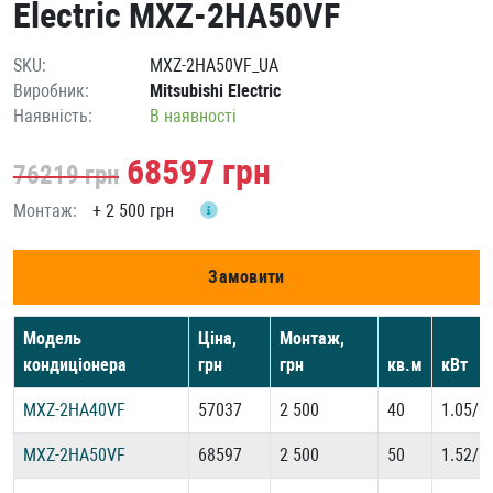
Electric MXZ-2HA50VF
SKU:
MXZ-2HA50VF_UA
Виробник:
Mitsubishi Electric
Наявність:
В наявності
68597
грн
76219
грн
Монтаж:
+
2 500 грн
Замовити
Модель
Ціна,
Монтаж,
кондиціонера
грн
грн
кв.м
кВт
MXZ-2HA40VF
57037
2 500
40
1.05/0
MXZ-2HA50VF
68597
2 500
50
1.52/1