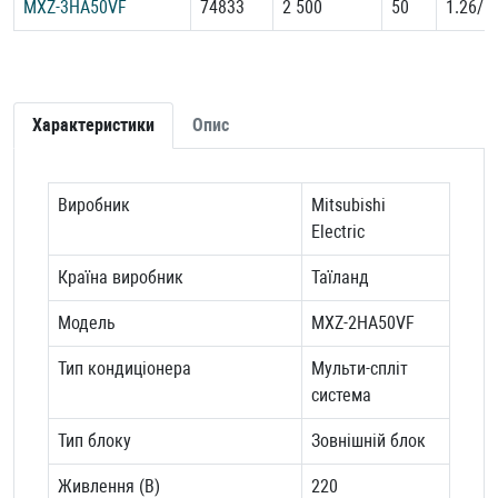
MXZ-3HA50VF
74833
2 500
50
1.26/1
Характеристики
Опис
Виробник
Mitsubishi
Electric
Країна виробник
Таїланд
Модель
MXZ-2HA50VF
Тип кондиціонера
Мульти-спліт
система
Тип блоку
Зовнішній блок
Живлення (В)
220