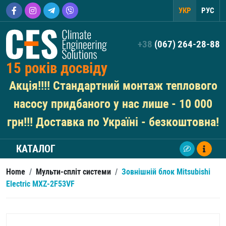
УКР
РУС
+38
(067) 264-28-88
15 років досвіду
Акція!!!! Стандартний монтаж теплового
насосу придбаного у нас лише - 10 000
грн!!! Доставка по Україні - безкоштовна!
КАТАЛОГ
Home
/
Мульти-спліт системи
/
Зовнішній блок Mitsubishi
Electric MXZ-2F53VF