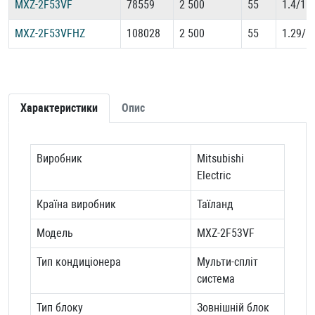
MXZ-2F53VF
78559
2 500
55
1.4/1.
MXZ-2F53VFHZ
108028
2 500
55
1.29/1
Характеристики
Опис
Виробник
Mitsubishi
Electric
Країна виробник
Таїланд
Модель
MXZ-2F53VF
Тип кондиціонера
Мульти-спліт
система
Тип блоку
Зовнішній блок