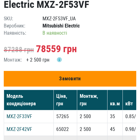
Electric MXZ-2F53VF
SKU:
MXZ-2F53VF_UA
Виробник:
Mitsubishi Electric
Наявність:
В наявності
78559
грн
87288
грн
Монтаж:
+
2 500 грн
Замовити
Модель
Ціна,
Монтаж,
кондиціонера
грн
грн
кв.м
кВт
MXZ-2F33VF
57265
2 500
35
0.85/0
MXZ-2F42VF
65022
2 500
45
0.98/0