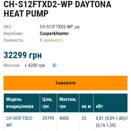
CH-S12FTXD2-WP DAYTONA
HEAT PUMP
SKU:
CH-S12FTXD2-WP_ua
Виробник:
Cooper&Hunter
Наявність:
В наявності
32299
грн
Монтаж:
+
4200 грн
Замовити
Модель
Ціна,
Монтаж,
кондиціонера
грн
грн
кв.м
кВт
CH-S09FTXD2-
29799
4000
25
0,81 (0,09-1,40)/0,
WP
(0,16-1,50)