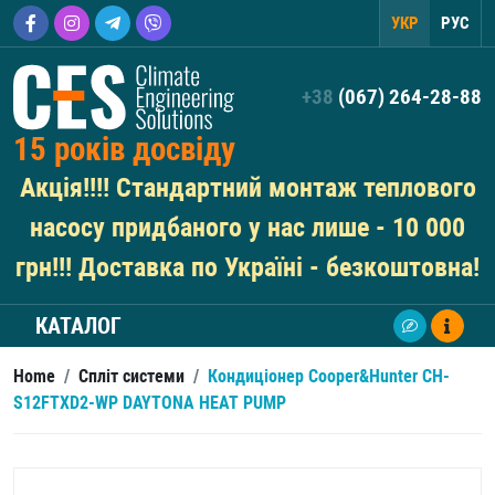
УКР
РУС
+38
(067) 264-28-88
15 років досвіду
Акція!!!! Стандартний монтаж теплового
насосу придбаного у нас лише - 10 000
грн!!! Доставка по Україні - безкоштовна!
КАТАЛОГ
Home
/
Спліт системи
/
Кондиціонер Cooper&Hunter CH-
S12FTXD2-WP DAYTONA HEAT PUMP