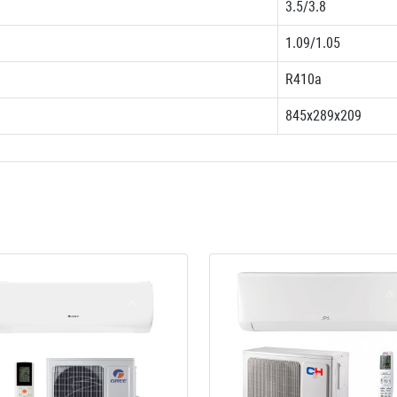
3.5/3.8
1.09/1.05
R410a
845x289x209