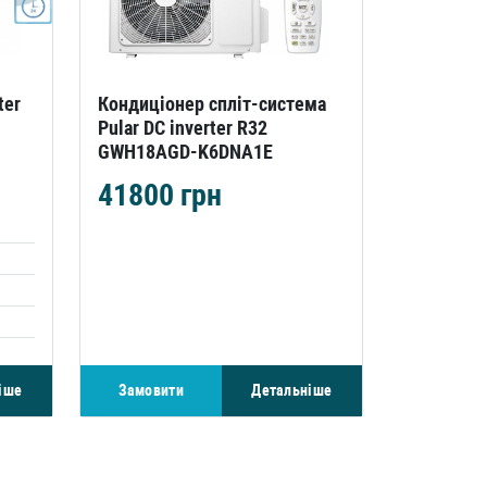
ter
Кондиціонер спліт-система
Pular DC inverter R32
GWH18AGD-K6DNA1E
41800
грн
іше
Замовити
Детальніше