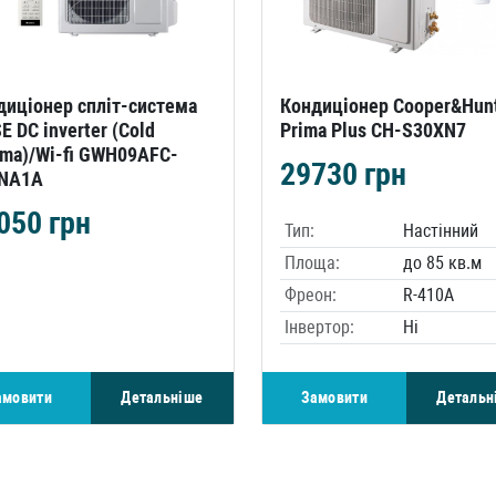
диціонер спліт-система
Кондиціонер Cooper&Hun
 DC inverter (Cold
Prima Plus CH-S30XN7
sma)/Wi-fi GWH09AFC-
29730
грн
NA1A
050
грн
Тип:
Настінний
Площа:
до 85 кв.м
Фреон:
R-410A
Інвертор:
Ні
амовити
Детальніше
Замовити
Детальн