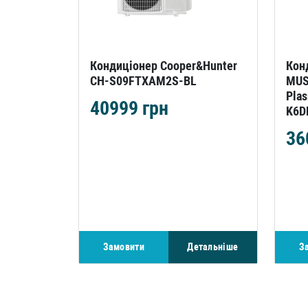
Кондиціонер Cooper&Hunter
Кон
CH-S09FTXAM2S-BL
MUSE
Pla
40999
грн
K6D
36
Замовити
Детальніше
З