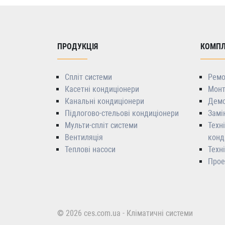
ПРОДУКЦІЯ
КОМПЛ
Спліт системи
Ремо
Касетні кондиціонери
Монт
Канальні кондиціонери
Демо
Підлогово-стельові кондиціонери
Замі
Мульти-спліт системи
Техн
Вентиляція
конд
Теплові насоси
Техн
Прое
© 2026 ces.com.ua - Кліматичні системи