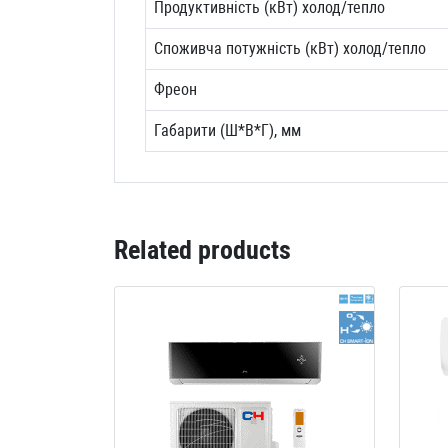
Продуктивність (кВт) холод/тепло
Споживча потужність (кВт) холод/тепло
Фреон
Габарити (Ш*В*Г), мм
Related products