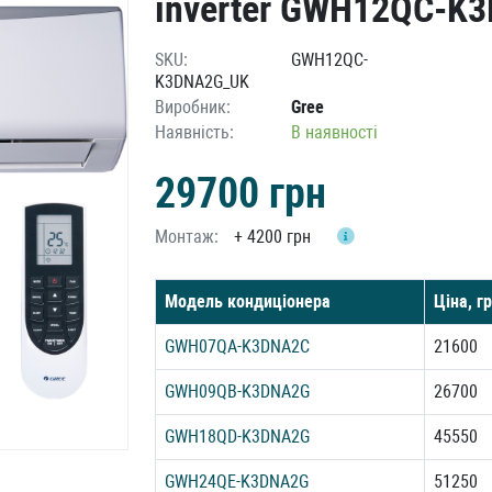
inverter GWH12QC-K
SKU:
GWH12QC-
K3DNA2G_UK
Виробник:
Gree
Наявність:
В наявності
29700
грн
Монтаж:
+
4200 грн
Модель кондиціонера
Ціна, г
GWH07QA-K3DNA2С
21600
GWH09QB-K3DNA2G
26700
GWH18QD-K3DNA2G
45550
GWH24QE-K3DNA2G
51250