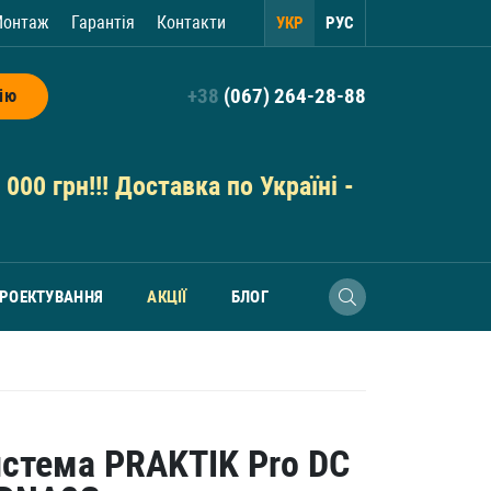
онтаж
Гарантія
Контакти
УКР
РУС
+38
(067) 264-28-88
ію
000 грн!!! Доставка по Україні -
РОЕКТУВАННЯ
АКЦІЇ
БЛОГ
истема PRAKTIK Pro DC