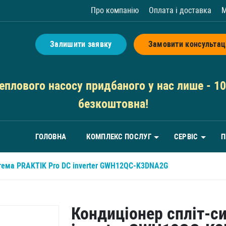
Про компанію
Оплата і доставка
М
Залишити заявку
Замовити консультац
плового насосу придбаного у нас лише - 10 
безкоштовна!
ГОЛОВНА
КОМПЛЕКС ПОСЛУГ
СЕРВІС
П
стема PRAKTIK Pro DC inverter GWH12QC-K3DNA2G
Кондиціонер спліт-с