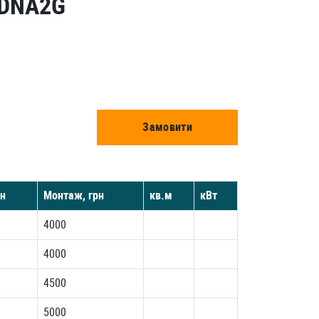
3DNA2G
Замовити
рн
Монтаж, грн
кв.м
кВт
4000
4000
4500
5000