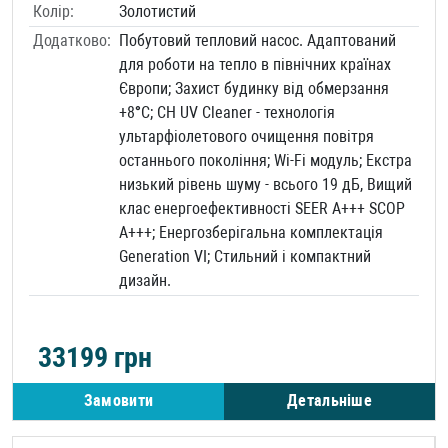
Колір:
Золотистий
Додатково:
Побутовий тепловий насос. Адаптований
для роботи на тепло в північних країнах
Європи; Захист будинку від обмерзання
+8°C; CH UV Cleaner - технологія
ультарфіолетового очищення повітря
останнього покоління; Wi-Fi модуль; Екстра
низький рівень шуму - всього 19 дБ, Вищий
клас енергоефективності SEER A+++ SCOP
A+++; Енергозберігальна комплектація
Generation VI; Стильний і компактний
дизайн.
33199
грн
Замовити
Детальніше