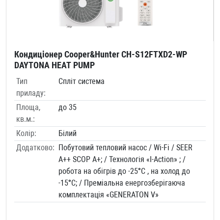
Кондиціонер Cooper&Hunter CH-S12FTXD2-WP
DAYTONA HEAT PUMP
Тип
Спліт система
приладу:
Площа,
до 35
кв.м.:
Колір:
Білий
Додатково:
Побутовий тепловий насоc / Wi-Fi / SEER
A++ SCOP A+; / Технологія «I-Action» ; /
робота на обігрів до -25°C , на холод до
-15°C; / Преміальна енергозберігаюча
комплектація «GENERATON V»