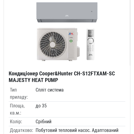
Кондиціонер Cooper&Hunter CH-S12FTXAM-SC
MAJESTY HEAT PUMP
Тип
Спліт система
приладу:
Площа,
до 35
кв.м.:
Колір:
Срібний
Додатково:
Побутовий тепловий насос. Адаптований