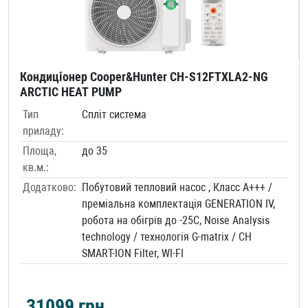
Кондиціонер Cooper&Hunter CH-S12FTXLA2-NG
ARCTIC HEAT PUMP
Тип
Спліт система
приладу:
Площа,
до 35
кв.м.:
Додатково:
Побутовий тепловий насос , Класс А+++ /
преміальна комплектація GENERATION IV,
робота на обігрів до -25С, Noise Analysis
technology / технологія G-matrix / CH
SMART-ION Filter, WI-FI
31099
грн