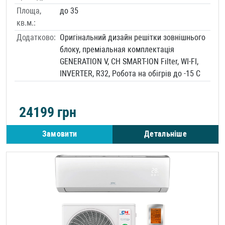
Площа,
до 35
кв.м.:
Додатково:
Оригінальний дизайн решітки зовнішнього
блоку, преміальная комплектація
GENERATION V, CH SMART-ION Filter, WI-FI,
INVERTER, R32, Робота на обігрів до -15 С
24199
грн
Замовити
Детальніше