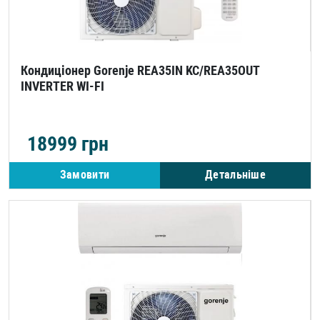
Кондиціонер Gorenje REA35IN KC/REA35OUT
INVERTER WI-FI
18999
грн
Замовити
Детальніше