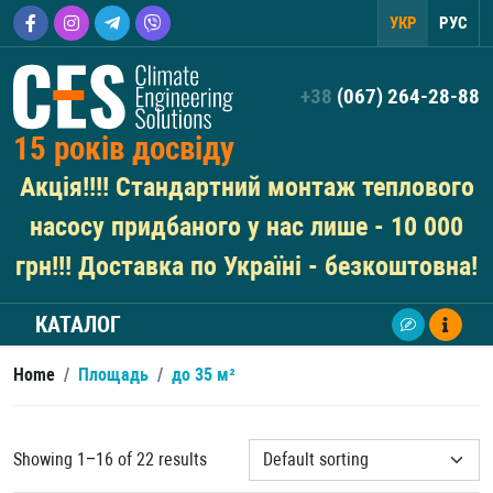
УКР
РУС
+38
(067) 264-28-88
15 років досвіду
Акція!!!! Стандартний монтаж теплового
насосу придбаного у нас лише - 10 000
грн!!! Доставка по Україні - безкоштовна!
КАТАЛОГ
Home
/
Площадь
/
до 35 м²
Showing 1–16 of 22 results