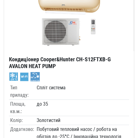
Кондиціонер Cooper&Hunter CH-S12FTXB-G
AVALON HEAT PUMP
Тип
Спліт система
приладу:
Площа,
до 35
кв.м.:
Колір:
Золотистий
Додатково:
Побутовий тепловий насос / робота на
обігрів до -25°C / Інноваційна технологія