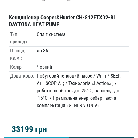
Кондиціонер Cooper&Hunter CH-S12FTXD2-BL
DAYTONA HEAT PUMP
Тип
Спліт система
приладу:
Площа,
до 35
кв.м.:
Колір:
Чорний
Додатково:
Побутовий тепловий насоc / Wi-Fi / SEER
A++ SCOP A+; / Технологія «I-Action» ; /
робота на обігрів до -25°C , на холод до
-15°C; / Преміальна енергозберігаюча
комплектація «GENERATON V»
33199
грн