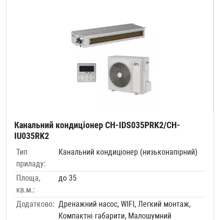
Канальний кондиціонер CH-IDS035PRK2/CH-
IU035RK2
Тип
Канальний кондиціонер (низьконапірний)
приладу:
Площа,
до 35
кв.м.:
Додатково:
Дренажний насос, WIFI, Легкий монтаж,
Компактні габарити, Малошумний