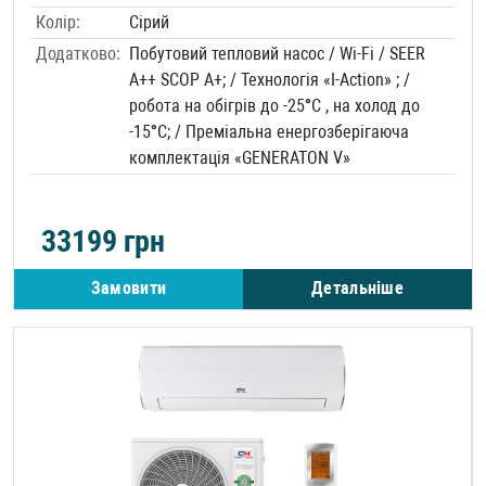
Колір:
Сірий
Додатково:
Побутовий тепловий насоc / Wi-Fi / SEER
A++ SCOP A+; / Технологія «I-Action» ; /
робота на обігрів до -25°C , на холод до
-15°C; / Преміальна енергозберігаюча
комплектація «GENERATON V»
33199
грн
Замовити
Детальніше