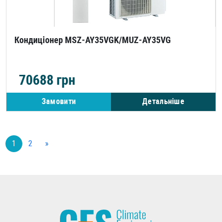
Кондиціонер MSZ-AY35VGK/MUZ-AY35VG
70688
грн
Замовити
Детальніше
1
2
»