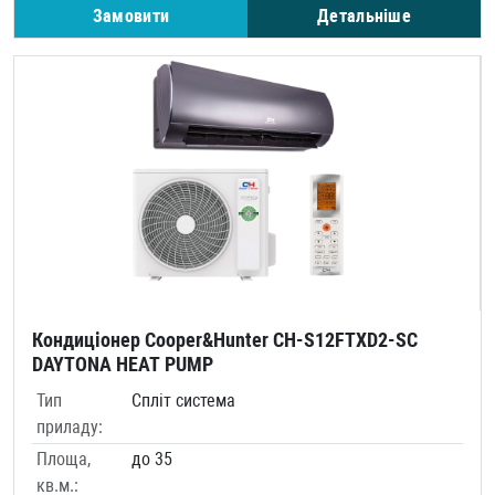
Замовити
Детальніше
Кондиціонер Cooper&Hunter CH-S12FTXD2-SC
DAYTONA HEAT PUMP
Тип
Спліт система
приладу:
Площа,
до 35
кв.м.: