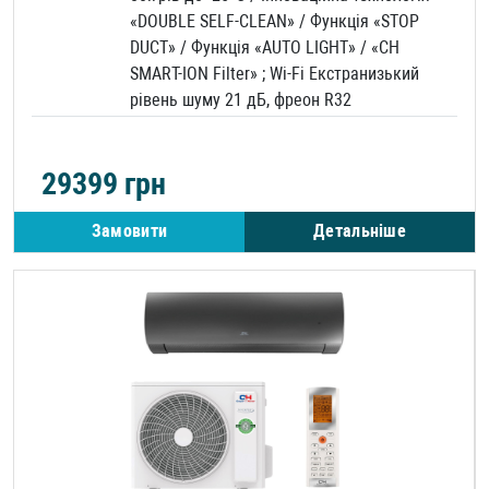
«DOUBLE SELF-CLEAN» / Функція «STOP
DUCT» / Функція «AUTO LIGHT» / «CH
SMART-ION Filter» ; Wi-Fi Екстранизький
рівень шуму 21 дБ, фреон R32
29399
грн
Замовити
Детальніше