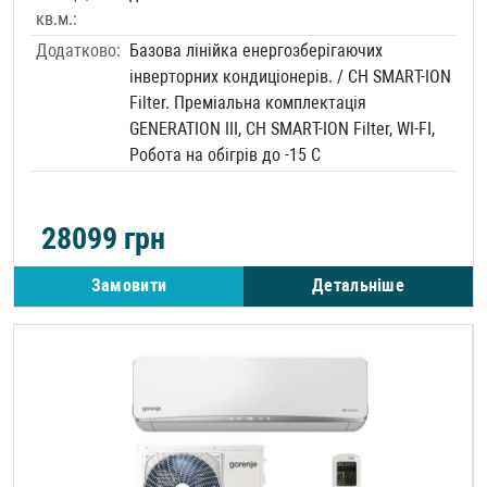
кв.м.:
Додатково:
Базова лінійка енергозберігаючих
інверторних кондиціонерів. / CH SMART-ION
Filter. Преміальна комплектація
GENERATION III, CH SMART-ION Filter, WI-FI,
Робота на обігрів до -15 С
28099
грн
Замовити
Детальніше