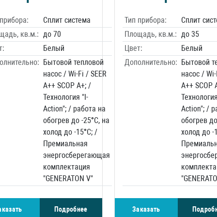
 прибора:
Сплит система
Тип прибора:
Сплит сис
щадь, кв.м.:
до 70
Площадь, кв.м.:
до 35
т:
Белый
Цвет:
Белый
олнительно:
Бытовой тепловой
Дополнительно:
Бытовой т
насос / Wi-Fi / SEER
насос / Wi-
A++ SCOP A+; /
A++ SCOP A
Технология "I-
Технология 
Action"; / работа на
Action"; / 
обогрев до -25°C, на
обогрев до
холод до -15°C; /
холод до -1
Премиальная
Премиаль
энергосберегающая
энергосбе
комплектация
комплекта
"GENERATON V"
"GENERATO
аказать
Подробнее
Заказать
Подроб