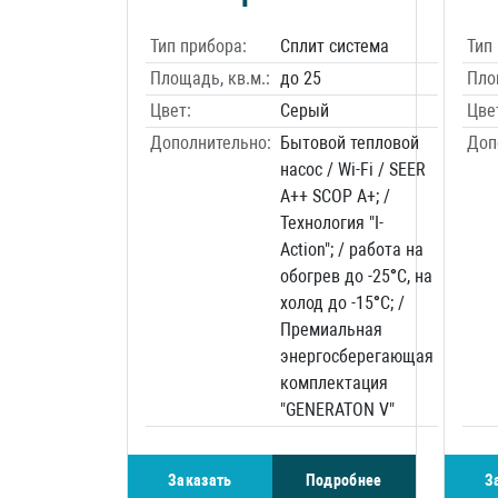
Тип прибора:
Сплит система
Тип
Площадь, кв.м.:
до 25
Пло
Цвет:
Серый
Цве
Дополнительно:
Бытовой тепловой
Доп
насос / Wi-Fi / SEER
A++ SCOP A+; /
Технология "I-
Action"; / работа на
обогрев до -25°C, на
холод до -15°C; /
Премиальная
энергосберегающая
комплектация
"GENERATON V"
Заказать
Подробнее
З