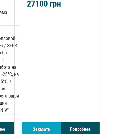
27100
грн
тема
епловой
Fi / SEER
+; /
"I-
работа на
 -25°C, на
5°C; /
ная
регающая
ция
N V"
нее
Заказать
Подробнее