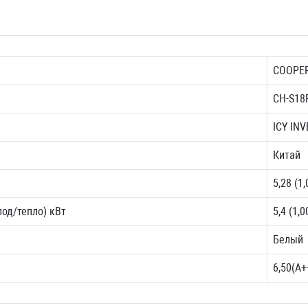
COOPE
CH-S18
ICY IN
Китай
5,28 (1,
од/тепло) кВт
5,4 (1,0
Белый
6,50(А+