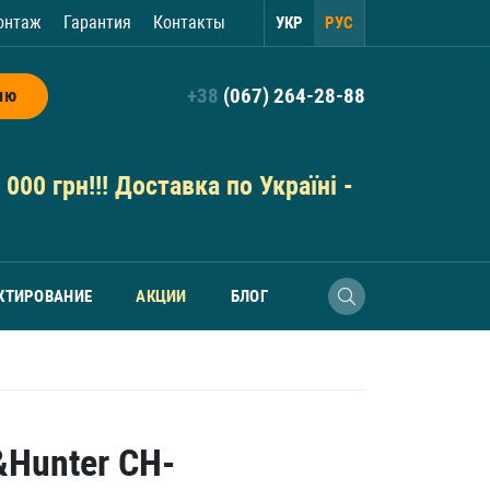
онтаж
Гарантия
Контакты
УКР
РУС
+38
(067) 264-28-88
ию
000 грн!!! Доставка по Україні -
КТИРОВАНИЕ
АКЦИИ
БЛОГ
Hunter CH-