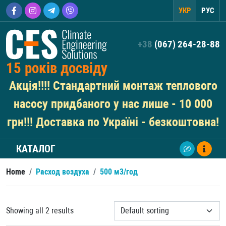
УКР
РУС
+38
(067) 264-28-88
15 років досвіду
Акція!!!! Стандартний монтаж теплового
насосу придбаного у нас лише - 10 000
грн!!! Доставка по Україні - безкоштовна!
КАТАЛОГ
Home
/
Расход воздуха
/
500 м3/год
Showing all 2 results